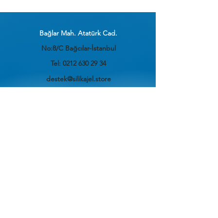
Bağlar Mah. Atatürk Cad.
No:8/C Bağcılar-İstanbul
Tel:
0212 630 29 34
destek@silikajel.store
Ürünler
Bütün Ürünler
İLETİŞİM
En Çok Satanlar
HAKKIMIZDA
SilikajelStore Yardım