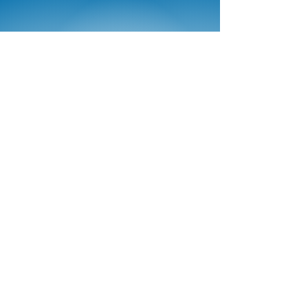
Ürünler
Bütün Ürünler
İLETİŞİM
En Çok Satanlar
HAKKIMIZDA
SilikajelStore Yardım
Mesafeli Satış Sözleşmesi
Nakliye ve İade Politikası
Gizlilik Politikası
Şartlar ve Koşullar
Socials