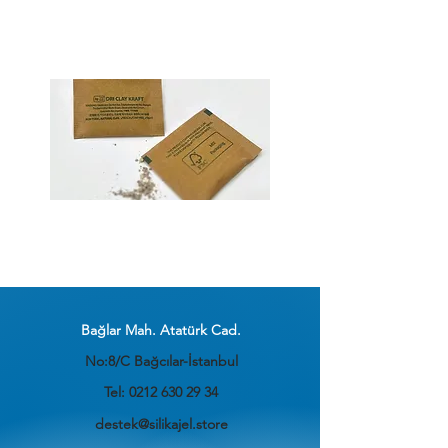
VCI ÜRÜNLER
DRİ CLAY
Bağlar Mah. Atatürk Cad.
No:8/C Bağcılar-İstanbul
Tel:
0212 630 29 34
destek@silikajel.store