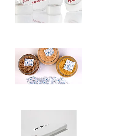
KAPSÜL SİLİKA JEL
OKSİJEN EMİCİ