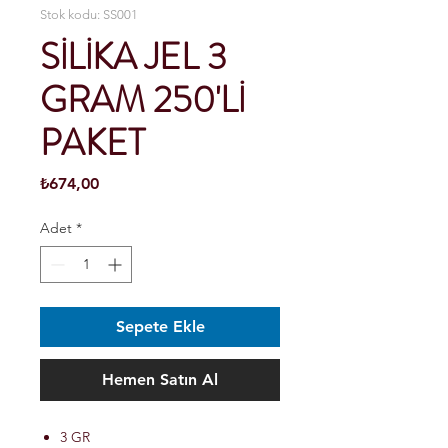
Stok kodu: SS001
SİLİKA JEL 3
GRAM 250'Lİ
PAKET
Fiyat
₺674,00
Adet
*
Sepete Ekle
Hemen Satın Al
3 GR