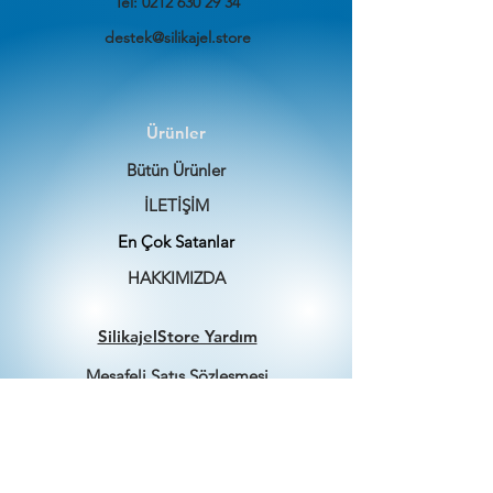
Tel:
0212 630 29 34
destek@silikajel.store
Ürünler
Bütün Ürünler
İLETİŞİM
En Çok Satanlar
HAKKIMIZDA
SilikajelStore Yardım
Mesafeli Satış Sözleşmesi
Nakliye ve İade Politikası
Gizlilik Politikası
Şartlar ve Koşullar